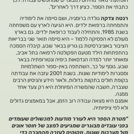
הופתעתי מאוד מהיחס למבוגרים שמחפשים עבודה. לכן
כתבתי את הספר, כציון דרך לאחרים".
רנטה צדקה
נולדה ברומניה, ושם סיימה את לימודיה
והתמחתה ברפואת ילדים. היא הגיעה לארץ עם משפחתה
בשנת 1985, והתחילה לעבוד כרופאת ילדים. גם בארץ
מעולם לא הפסיקה ללמוד – היא סיימה תואר שני בבריאות
הציבור באוניברסיטת בן גוריון בבאר שבע, קיבלה הסמכה
בהתפתחות הילד מטעם הפקולטה לרפואה בתל אביב,
ומאוחר יותר למדה הנדסאות כימיה ונטורופתיה בבאר
שבע. נוסף על כך, השתתפה באין-ספור השתלמויות
ומסגרות לימודיות שונות. בשנת 2001 עזבה את עבודתה
בקופת חולים בתקוות גדולות, ולאור הידע והניסיון הרבים
שצברה, חשבה שהמשרה המיוחלת היא רק צעד אחד
ממנה.
אומנם היא מצאה עבודה רוב הזמן, אבל במאמצים גדולים
ולא לפי ציפיותיה.
"מטרת הספר היא לעורר מודעות למכשולים שעומדים
בפני עובדים מבוגרים שמגיעים למצב של חוסר אונים
מול מערכות שונות, וזקוקים לעזרה מהחברה כדי