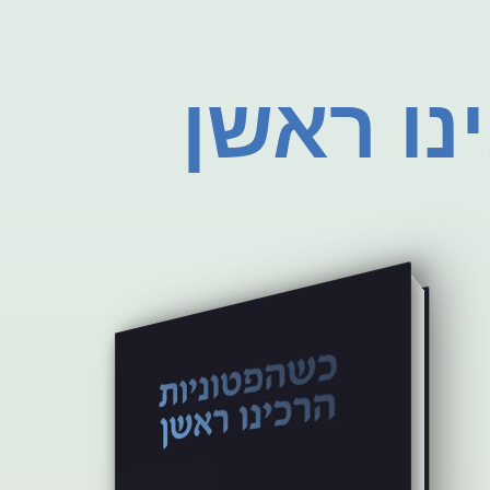
נו ראשן