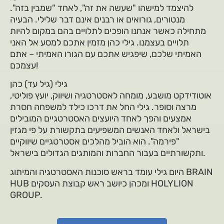
להיצמד למישהו "שעשה את זה", לאחד "שמבין בזה".
מנטורים, גורואים או רבנים אינם דבר שלילי. הבעיה
מתחילה כאשר אנחנו הופכים לתלויים בהם במקום להיות
תלויים בעצמנו. גילי כהן מזמין אתכם למסע אל האני
האמיתי שלכם, שיפגיש אתכם עם הגורו האמיתי – אתם
עצמכם!
גילי (גיל עד) כהן
אוטודידקט מושבע, מומחה לאסטרטגיה ושיווק, יועץ פוליטי,
מרצה וסופר. גילי החל את דרכו כילד למשפחה חסרת
אמצעים והפך לאחד היועצים האסטרטגיים המובילים
בישראל ולאחד האנשים המשפיעים בתקשורת על פי מגזין
"פירמה". הוא הוביל מהלכים אסטרטגיים שיווקיים
ותקשורתיים בעבור החברות והמותגים הגדולים בישראל.
היום גילי עומד בראש סוכנות האסטרטגיה והמיתוג BRAIN
HUB ומכהן כיושב ראש קבוצת העסקים HOLYLION
GROUP.