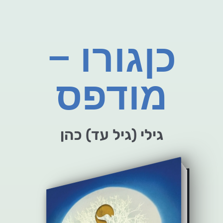
כןגורו –
מודפס
גילי (גיל עד) כהן