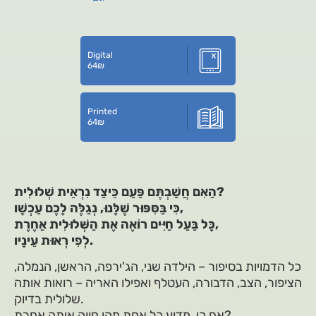
Digital
64
₪
Printed
64
₪
הַאִם חֲשַׁבְתֶּם פַּעַם כֵּיצַד נִרְאֵית שְׁלוּלִית?
כִּי בַּסִּפּוּר שֶׁלָּנוּ, נְגַלֶּה לָכֶם עַכְשָׁו,
כָּל בַּעַל חַיִּים רוֹאֶה אֶת הַשְּׁלוּלִית אַחֶרֶת,
לְפִי רְאוּת עֵינָיו.
כל הדמויות בסיפור – הילדה שני, הג'ירפה, הראשן, הנמלה,
הציפור, הצב, הדבורה, העטלף ואפילו האריה – רואות אותה
שלולית בדיוק.
אם כן, מדוע כל אחת מהן חווה אותה אחרת?