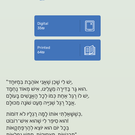
Digital
35
₪
Printed
64
₪
"יֵשׁ לִי שָׁכֵן שֶׁאֲנִי אוֹהֶבֶת בִּמְיוּחָד,
הוּא גָּר בַּדִּירָה מֵעָלֵינוּ, אִישׁ מְאוֹד נֶחְמָד.
יֵשׁ לוֹ רֶגֶל אַחַת כְּמוֹ לְכָל הָאֲנָשִׁים בָּעוֹלָם,
אֲבָל רֶגֶל שְׁנִיָּיה מְעַט שׁוֹנָה מִכּוּלָּם.
כְּשֶׁשָּׁאַלְתִּי אוֹתוֹ לָמָּה רַגְלָיו לֹא דּוֹמוֹת,
הוּא סִיפֵּר לִי שֶׁהוּא אִישׁ־רוֹבּוֹט!
בְּכָל יוֹם הוּא יוֹצֵא לְהַרְפַּתְקָאוֹת
מְרַגְּשׁוֹת, מַצְחִיקוֹת, מַמָּשׁ נִפְלָאוֹת".