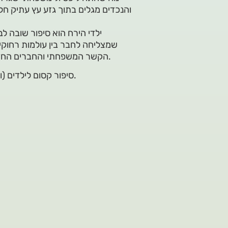
והנכדים מגלים בתוך גזע עץ עתיק חל
ילדי הירח הוא סיפור שובה לב
שמצליחה לחבר בין עולמות רחוקי
הקשר המשפחתי והחברים החדשים שנמצא בדרך הם אלו שהופכים את המסע לבלתי נשכח.
סיפור קסום לילדים (ולסבים) שמעזים לחלום “מחוץ לקופסה”, או מחוץ לכדור הארץ.