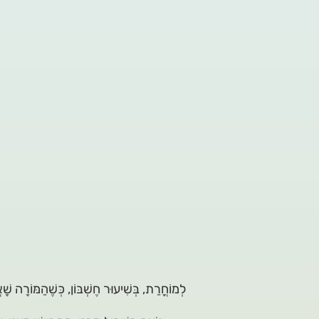
לְמוֹחֳרַת, בְּשִׁיעוּר חֶשְׁבּוֹן, כְּשֶׁהַמּוֹרָה שׁ