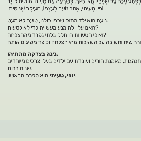
יוֹפִי, טָעִיתִי, אָמַר נוֹעַם לְעַצְמוֹ, הָעִיקָּר שֶׁנִּיסִּיתִי.
נועם הוא ילד מתוק שכמו כולנו, טועה לא מעט.
האם עליו להימנע מעשייה כדי לא לטעות?
ואולי הטעויות הן חלק בלתי נפרד מההצלחה?
נינה בצדקה מתתיהו,
הגות, מאמנת הורים ועובדת עם ילדים בעלי צרכים מיוחדים
שנים רבות.
הוא ספרה הראשון.
יופי, טעיתי