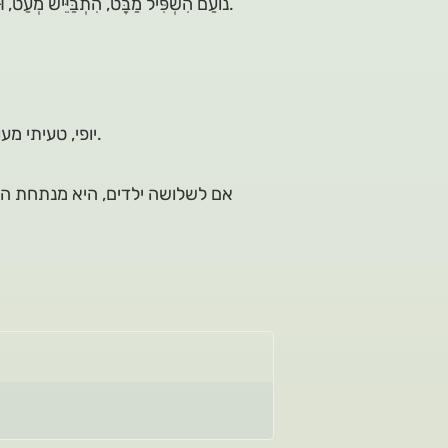
נוֹעַם הִשְׁפִּיל מַבָּט, הִתְבַּיֵּישׁ מְעַט, וּלְפֶתַע עָלָה עַל שְׂפָתָיו חֲצִי חִיּוּךְ, כְּשֶׁרָאָה אֶת טָעִיתִי מוֹשִׁיט לוֹ יָד.
יופי, טעיתי מעורר שיח וחשיבה על השאלות מהי הצלחה וכיצד משיגים אותה.
אם לשלושה ילדים, היא מנתחת התנ