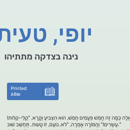
יופי, טעית
נינה בצדקה מתתיהו
Printed
68
₪
ָאֲלָה כַּמָּה זֶה חָמֵשׁ פְּעָמִים חָמֵשׁ, הוּא הִצְבִּיעַ וְקָרָא, "קַלֵּי-קַלּוּת!
עֶשְׂרִים!" וְהַמּוֹרָה אָמְרָה, "לֹא, נוֹעַם, זוֹ טָעוּת. תְּחַשֵּׁב שׁוּב."