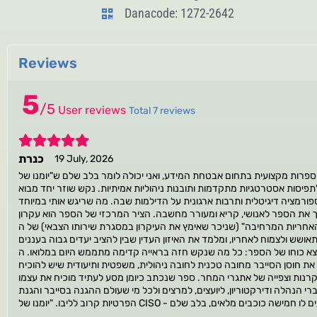
Danacode: 1272-2642
Reviews
5
/
5
User reviews
Total 7 reviews
5
כנרת
19 July, 2026
ום אבטחת המידע, ואני יכולה לומר בלב שלם ש"יומנו של CISO - מתחילים את המסע" מאת אלעד נקש הוא אחד הספרים המקוריים והמדויקים שיצא לי לפגוש בעברית. זהו
פיסות אסטרטגיות מתקדמות ותובנות ניהוליות אמיתיות. נקש שוזר יחד מבוא
ספורמציה דיגיטלית ותרבות ארגונית על הדילמות שבה. מה שריגש אותי במיוחד
פך את הספר לאנושי, קריא ומעורר מחשבה. הציר המרכזי של הספר הוא עקרון
ריות המרחיבה" (שניכר שאימץ את העיקרון במסגרת שירותו הצבאי) של ה-CISO - התפיסה שמנהל אבטחת המידע איננו שומר סף טכני, אלא נושא משרה בכירה המחובר הדוק לאסטרטגיה, למדיניות
אושש ולצמוח לאחריו, ומלמד את האיזון העדין שבין להציב יעדים גבוה בעננים
שנקש חזה בראייה קדימה מתממש היום במלואו. ה-CISO עלה סוף-סוף לדרג ההנהלה והדירקטוריון, המנדט שלו התרחב
ת חוסן הסייבר מחובה טכנית לחובה ניהולית, משפטית ותיעודית שיש להוכיח
רנות וצפייה של אתגרי המחר. ספר שנכתב כיומן מסע לעתיד מוכיח את עצמו
י הנהלה ודירקטוריון, ליועצים, למרצים ולכל מי שעולם ההגנה בסייבר והגנת