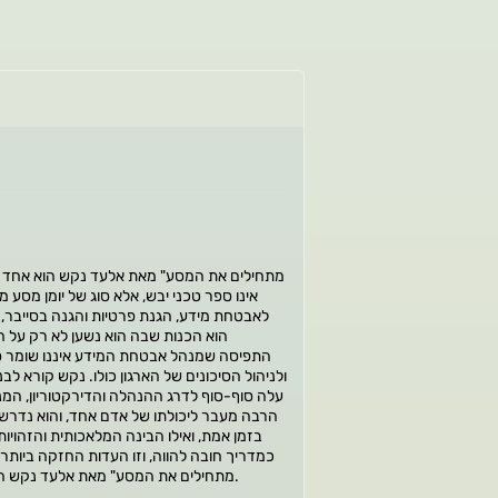
אינו ספר טכני יבש, אלא סוג של יומן מסע
לאבטחת מידע, הגנת פרטיות והגנה בסייבר, ל
הוא הכנות שבה הוא נשען לא רק על ה
ולניהול הסיכונים של הארגון כולו. נקש קורא לב
הרבה מעבר ליכולתו של אדם אחד, והוא נדרש 
בזמן אמת, ואילו הבינה המלאכותית והזהוי
כמדריך חובה להווה, וזו העדות החזקה ביותר 
הפרטיות קרוב לליבו. "יומנו של CISO - מתחילים את המסע" מאת אלעד נקש הוא הרבה מעבר לספר מקצועי - הוא מקור השראה, מפת דרכים ומצפן ניהולי, ומגיעים לו חמישה כוכבים מלאים, בלב שלם.