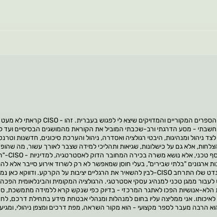
קראתי לא מעט ספרות מקצועית בתח
 מחשבתי - מסע הדרגתי ורב-שכבתי המוביל את הקוראת מהמושגים הבסיסיים ועד לת
צד ניהול ומנהיגות, היבטי רגולציה ואסדרה, ניהול והערכת סיכונים, חדשנות וטרנ
צלחות, אלא גם על כישלונות, שגיאות ותהליכי למידה שצבר לאורך עשור, מה שהו
"האח
נות ארגונים "בלתי שבירים", בעלי חוסן שמאפשר לא רק לשרוד אירוע סייבר אלא להת
לבין להשאיר את הרגליים יציבות על הקרקע. ודווקא כאן נמצא כוחו של הספר: כל מה 
לעבור ממגן טכני למנהיג עסקי אסטרטגי. הרגולציה המקומית והבינלאומית הפכה א
ות הלא-אנושיות הפכו לאתגר המרכזי - בדיוק כפי שנקש קרא ללמידה מתמשכת, סק
לאיכותו. אני ממליצה עליו בחום למנהלות ומנהלי אבטחת מידע בתחילת דרכם, לחבר