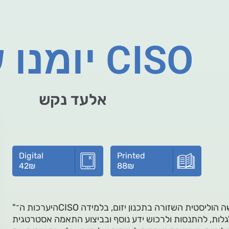
יומנו של CISO
אלעד נקש
Digital
Printed
42
₪
88
₪
"היערכות ה־CISO למסע לטווח ארוך מגלמת בתוכה גישה הוליסטית השזורה בתכנון יזום, בלמידה
לות, להתנסות ולרכוש ידע נוסף ובביצוע התאמה אסטרטגית