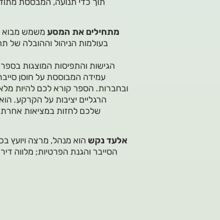
תוך כדי תנועה, המבססת מתודול
יומנו של CISO – מתחילים את המסע
משמש מבוא מס
בעולמות הניהול וההובלה של תח
הגישות והתפיסות המוצגות בספר מ
עמידה המבוססת על חוסן סייבר
ובחברות. הספר קורא לכם להיות מלאי
הרגליים יציבות על הקרקע. הוא
שלכם לחזות במציאות אחרת, ח
אלעד נקש
הוא מנהל, מרצה ויועץ בכ
הסייבר והגנת הפרטיות; מלווה דירק
וקיום