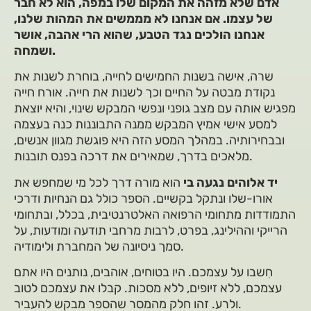
אדם שלא מזהה את המקום שלו במפה, הוא לא חבר
של עצמו. אם אנחנו לא מממשים את המהות שלנו,
אנחנו הולכים נגד הטבע, שהוא הרי אהבה, אושר
ושמחה.
שרה, אישה בשנות החמישים לחייה, בוחרת לשנות את
נקודת מבטה על החיים וכך לשנות את חייה. אורח חייה
מפגיש אותה עם מצב גופני ונפשי המבקש שינוי, והיא יוצאת
למסע אישי אמיץ המבקש ממנה התבוננות כנה בעצמה
ובבחירותיה. במהלך המסע הזה היא פוגשת מגוון אנשים,
מלאכים בדרך, שמאירים את דרכה בפנס תובנות.
יד אלוהים נגעה בי
הוא מורה דרך לכל מי שמחפש את
אורו-שלו ונתקל בקשיים. הספר כולל גם הנחיות ודרכי
התמודדות מתחומי הרפואה האלטרנטיבית, בכלל, ובתחומי
הרייקי וההילינג, בפרט, לרבות מרחבי תודעה ומודעות, על
סמך ניסיונה של המחברת ולימודיה.
חִשבו על עצמכם. היו בטוחים, אוהבים, נותנים היו אתם
עצמכם, ללא זיופים, ללא מסכות. קבלו את עצמכם לטוב
ולרע. זהו חלק מהמסר שהספר מבקש להעביר.