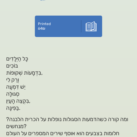
Printed
64
₪
כָּל הַיְּלָדִים
בּוֹכִים
בִּדְמָעוֹת שְׁקוּפוֹת,
וְרַק לִי
יֵשׁ דִּמְעָה
סְגוּלָּה
בִּקְצֵה הָעַיִן,
בַּפִּינָּה.
ומה קורה כשהדמעות הסגולות נופלות על הכרית הלבנה?
מנחשים?
חלומות בצבעים הוא אוסף שירים המספרים על העולם