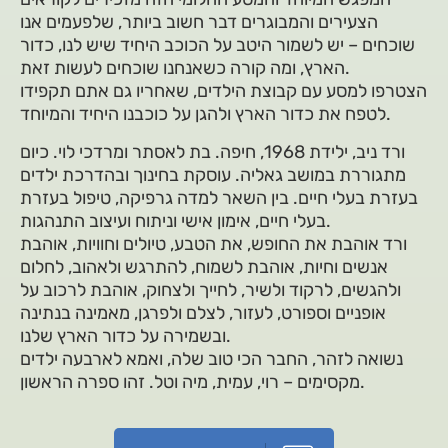
הצעירים והמבוגרים דבר חשוב ביותר, שלפעמים אנו
שוכחים – יש לשמור היטב על הכוכב היחיד שיש לנו, כדור
הארץ, ומה קורה כשאנחנו שוכחים לעשות זאת.
הצטרפו למסע עם קבוצת הילדים, שאחריו גם אתם תקפידו
לטפח את כדור הארץ ולהגן על כוכבנו היחיד והמיוחד.
ורד ניב, ילידת 1968, חיפה. בת לאסתר ומרדכי לוי. כיום
מתגוררת במושב גאליה. עוסקת בחינוך ובהדרכת ילדים
בעזרת בעלי חיים. בין השאר למדה גרפיקה, טיפול בעזרת
בעלי חיים, אימון אישי וניתוח ועיצוב התנהגות.
ורד אוהבת את החופש, את הטבע, טיולים וחוויות, אוהבת
אנשים וחיות, אוהבת לשמוח, להתרגש ולאהוב, לחלום
ולהגשים, לרקוד ולשיר, לחייך ולצחוק, אוהבת לרכוב על
אופניים וספורט, לעזור, לצלם ולפרגן, מאמינה בנתינה
ובשמירה על כדור הארץ שלנו.
נשואה לזהר, החבר הכי טוב שלה, ואמא לארבעה ילדים
מקסימים – רוי, עמית, מיה וטל. זהו ספרה הראשון.