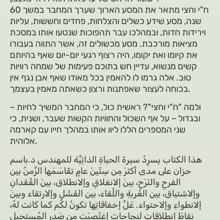
ח"י וחצי מתאר את המסע הארוך שערך המחבר במשך 60
שנה, מסע שידע כשלים והצלחות, פחדים וחששות, עליות
וירידות חדות, ובמהלכו עבר תהפוכות שנטעו אותו במסכת
מציאות מורכבת. מסע מכשולים זה, אשר התווה בעבורו
את קיומו ואת יקומו, היה רצוף רגעי יום-יום שאף בהיותם
קשים מנשוא, עדיין חש בתוכם פעימות של שמחה רוויות
טוּב. אלה גרמו לו להאמין בכל מאודו שאף אבן נגף אין
בכוחה לעצור שאפתנות ורצון כשאתה מאמין בעצמך.
ולמה "ח"י וחצי"? ראשית כול, כי המחבר המשיך לחיות –
ובגדול – על אף השכול והחוויות הקשות שעבר, ושנית, כי
שני המספרים הללו ליוו אותו במהלך חייו עם קארמה
אלוהית.
هذا الكتاب يسرِدُ سيرةَ الحياةِ الذاتِيَّة للمهندس د.باسم
حزان على مدى أكثرَ مِن سِتّينَ عامٍ تقَاسَمَها الزَّمنُ بين
الفرحِ والتَرَح، بينَ إلانغلاقِ وإلانطلاق، بينَ الفُقدانِ
وإلاشتياق، بين الغُربةِ واللّقاء، بين الفَشَلِ وإلارتقاء وبينَ
إلانطواءِ وإلاحتواء. عَلَّ إخفاقاتِها تكونُ لكُم كما كانت لهُ،
نقاطَ إنطلاقاتٍ لنجاحاتٍ إغتُصِبَت من صَدرِ المُستحيل