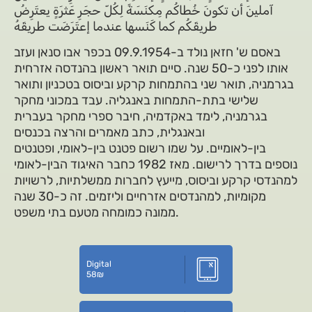
آملينَ أن تكونَ خُطاكُم مِكنَسَةً لِكُلّ حجَرِ عَثرَةٍ يعتَرِضُ
طريقَكُم كما كَنَسها عندما إعتَرَضَت طريقَهُ
באסם ש' חזאן נולד ב-09.9.1954 בכפר אבו סנאן ועזב
אותו לפני כ-50 שנה. סיים תואר ראשון בהנדסה אזרחית
בגרמניה, תואר שני בהתמחות קרקע וביסוס בטכניון ותואר
שלישי בתת-התמחות באנגליה. עבד במכוני מחקר
בגרמניה, לימד באקדמיה, חיבר ספרי מחקר בעברית
ובאנגלית, כתב מאמרים והרצה בכנסים
בין-לאומיים. על שמו רשום פטנט בין-לאומי, ופטנטים
נוספים בדרך לרישום. מאז 1982 כחבר האיגוד הבין-לאומי
למהנדסי קרקע וביסוס, מייעץ לחברות ממשלתיות, לרשויות
מקומיות, למהנדסים אזרחיים וליזמים. זה כ-30 שנה
ממונה כמומחה מטעם בתי משפט.
Digital
58
₪