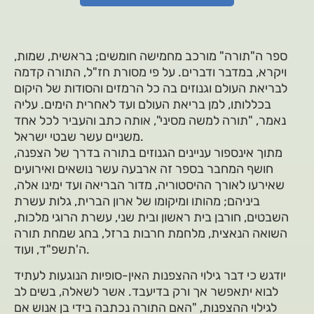
ספר ה"תורה" מורכב מחמישה חומשים; בראשית, שמות,
ויקרא, במדבר ודברים. על פי מסורת חז"ל, התורה קדמה
לבריאת העולם וגנוזים בה כל הרמזים והסודות של היקום
בכללותו, למן בריאת העולם ועד לאחרית הימים. עליה
נאמר, "תורה למשה מסיני", אותה כתב והעביר לכל אחד
משניים עשר שבטי ישראל.
מתוך אינספור עניינים הגנוזים בתורה בדרך של הצפנה,
חושף המחבר בספר זה ארבעה עשר נושאים ואירועים
שאירעו לאורך ההיסטוריה, מדור הבריאה ועד ימינו אלה,
ביניהם; מהותו ומיקומו של ארון הברית, גלות עשרת
השבטים, חורבן בית ראשון ובית שני, עשרת הרוגי מלכות,
השואה הנאצית, מלחמת חרבות ברזל, בחג שמחת תורה
ה'תשפ"ד, ועוד.
יודגש כי דבר גילוי ההצפנות האין-סופיות הנוגעות לעתיד
לבוא יתאפשר אך ורק בדיעבד. אשר לשאלה, בשים לב
לגילוי ההצפנות, "האם התורה נכתבה בידי בן אנוש אם