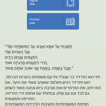
Digital
35
₪
Printed
64
₪
"חָשַׁבְתִּי עַל אִמָּא וְאַבָּא, עַל הַמִּשְׁפָּחָה שֶׁלִּי
וְעַל הָאַחִים שֶׁלִּי.
לִפְעָמִים אֲנַחְנוּ רָבִים,
וְזִירִי לִפְעָמִים מַרְגִּיזָה אוֹתִי,
אֲבָל בֶּאֱמֶת, בֶּאֱמֶת אֲנִי אוֹהֵב אוֹתָם מְאוֹד."
חזי הוא חזרזיר בר שנולד וחי עם משפחתו ביערות הכרמל.
הוא חזרזיר רגיש וחולמני שאוהב מאוד את היער, את
הפרחים, את הפרפרים ואת סביבת ביתו ונהנה מאוד לשחק
גם לבד וגם עם אֶחיו, ובמיוחד עם אחותו זירי הזריזה,
החריפה והמעשית.
תפיסת המשפחתיות וחשיבות הלכידות המשפחתית