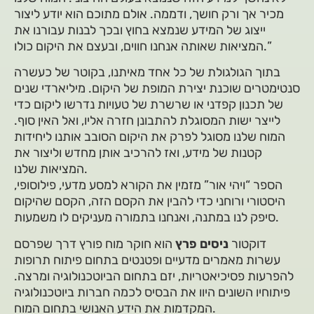
מכיר אך ורק חושך, ודממה. אולם מתוכם הוא יודע ליצור
ייצוג של המידע שנמצא בחוץ ובכך לבנות עבורנו את
המציאות שאותה אנחנו חווים, ובעצם את היקום כולו.”
בתוך הגולגולת של כל אחד מאיתנו, בקוטר של כעשרה
סנטימטרים שוכנת יצירת המופת של היקום. מיליארדי שנים
של תכנון קפדני או שרשרת של טעויות נדרשו ליקום כדי
לייצר ישות המסוגלת להתבונן חזרה אליו, ואל האין סוף.
המוח שלנו מסוגל לפרק את היקום הסובב אותנו ליחידות
קטנות של מידע, ואז להרכיב אותן מחדש וליצור את
המציאות שלנו.
הספר “ויהי אור” מזמין את הקורא למסע מדעי, פילוסופי,
היסטורי ורוחני כדי להבין את הקסם הזה, הקסם שהיקום
סיפק לנו במתנה, ואנחנו בתמורה מעניקים לו משמעות.
דוקטור
ניסים פרץ
הוא חוקר מוח פורץ דרך שפרסם
עשרות מאמרים מדעיים ופטנטים בתחום פיתוח תרופות
להפרעות פסיכיאטריות, יזם בתחום הביוטכנולוגיה ומרצה.
פיתוחיו השונים היוו את הבסיס לכמה חברות ביוטכנולוגיה
המקדמות את הידע האנושי בתחום המוח.