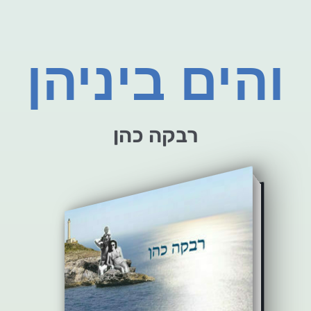
והים ביניהן
רבקה כהן