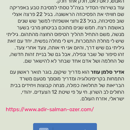
האנוש, לאט לאט, חלק אחר חלק.
עוד בשירותי הסדיר בצה"ל טסתי למסיבת טבע באפריקה
שם חוויתי את הפסיכוזה הראשונה. בגיל 22 פרצה אצלי
שוב פסיכוזה, בגיל 23 וחצי אושפזתי למשך שש שנים
באשמת רצח. חמש שנים מתוכם בביטחון מרבי בשער
מנשה, משם התחיל תהליך הטיפוס החוצה מהתהום. גיליתי
שיש לי מחלת התמכרות, ויש לי מחלה נפשית. יחד עם זאת
גיליתי גם שיש דרך, והיום אני חי אותה, צעד אחרי צעד.
זהו סיפור של שבר ונפילה, אבל גם של בניית זהות חדשה,
של החלמה ושל אדם אחד שבחר לא להישאר שם.
אדיר סלמן עוזר
הוא מדריך שיקום, בוגר תואר ראשון עם
התמחות בקרימינולוגיה ומדריך מוסמך מטעם משרד
הבריאות של תחלואה כפולה, מנחה קבוצות ויחידים בבית
החולים לב השרון. חי על פי שיטת 12 הצעדים. יהודי,
ישראלי, אזרח העולם.
https://www.adir-salman-ozer.com/