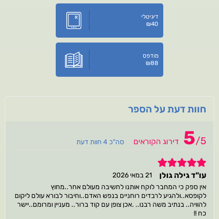
דיגיטלי
₪
40
מודפס
₪
88
חוות דעת על הספר
5
/
5
דירוג הקוראים
סה"כ 4 חוות דעת
5
עו"ד גילה גולן
21 במאי 2026
אין ספק כי המחבר לוקח אותנו לחשיבה מעולם אחר..מחוץ
לקופסא..ולהגיע לרבדים רוחניים בנפש האדם..וחיבור לבורא עולם ליקום
להוויה.. בנתיב משה רבנו.. .אכן צופן עם קוד ברור.. מעניין ומרומם..יישר
כח !!