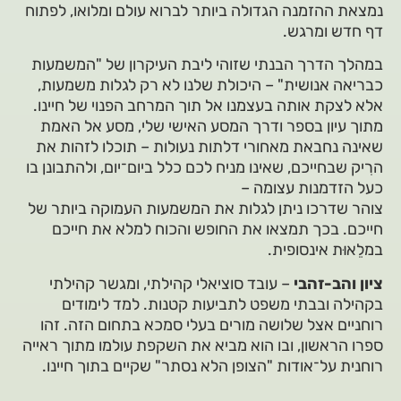
נמצאת ההזמנה הגדולה ביותר לברוא עולם ומלואו, לפתוח
דף חדש ומרגש.
במהלך הדרך הבנתי שזוהי ליבת העיקרון של "המשמעות
כבריאה אנושית" – היכולת שלנו לא רק לגלות משמעות,
אלא לצקת אותה בעצמנו אל תוך המרחב הפנוי של חיינו.
מתוך עיון בספר ודרך המסע האישי שלי, מסע אל האמת
שאינה נחבאת מאחורי דלתות נעולות – תוכלו לזהות את
הרִיק שבחייכם, שאינו מניח לכם כלל ביום־יום, ולהתבונן בו
כעל הזדמנות עצומה –
צוהר שדרכו ניתן לגלות את המשמעות העמוקה ביותר של
חייכם. בכך תמצאו את החופש והכוח למלא את חייכם
במלֵאוּת אינסופית.
ציון והב-זהבי
– עובד סוציאלי קהילתי, ומגשר קהילתי
בקהילה ובבתי משפט לתביעות קטנות. למד לימודים
רוחניים אצל שלושה מורים בעלי סמכא בתחום הזה. זהו
ספרו הראשון, ובו הוא מביא את השקפת עולמו מתוך ראייה
רוחנית על־אודות "הצופן הלא נסתר" שקיים בתוך חיינו.