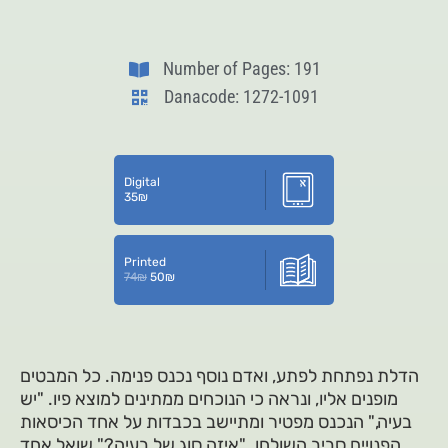
Number of Pages: 191
Danacode: 1272-1091
Digital
35
₪
Printed
74
₪
50
₪
הדלת נפתחת לפתע, ואדם נוסף נכנס פנימה. כל המבטים
מופנים אליו, ונראה כי הנוכחים ממתינים למוצא פיו. "יש
בעיה," הנכנס מפטיר ומתיישב בכבדות על אחד הכיסאות
הפנויים סביב השולחן. "איזה סוג של בעיה?" שואל אחד