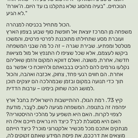
הנוכחים. "בעיה מהסוג שלא נתקלנו בו עד היום. ה'אורח'
לא הגיע."
הכול מתחיל בכניסה למנהרה.
משפחה מן המרכז יוצאת אל חופשת סוף שבוע בצפון הארץ
ועוברת מסע שתחילתו מתוכננת לפרטי פרטים, והמשכו
מטלטל ומפתיע. שבירת שגרה – זה כל מה שבני המשפחה
ביקשו לעצמם, אלא שכל שציפו לו התנפץ אל מול מציאות
חדשה, אחרת, משונה. ואולם דווקא המקום והזמן שאליהם
נקלעו גורמים להם להביט בבבואתם ולהיווכח כי אפשר גם
אחרת. הם חווים רגעי פחד, צחוק, אכזבה ואהבה, והכול
תוך כדי תנועה במקום ובזמן שבמהלכה הם יוצקים תוכן
למושג הכה שחוק בימינו – ערבות הדדית.
קיץ 73'. רמת הגולן. ההתיישבות הישראלית בחבל ארץ
יפהפה זה בתנופה. המשפחה מגיעה לשם, לעָבר, מודעת
לצפוי לקרות. האם היא תשפיע על מהלכי ההיסטוריה?
האם היא מסוגלת לכך? כיצד היו נראים חייכם אילו היו
מנתקים אתכם מכל מכשיר אלקטרוני מוכר? כיצד הייתם
מוצאים את דרככם, את פיסת המידע שאתם זקוקים לה,