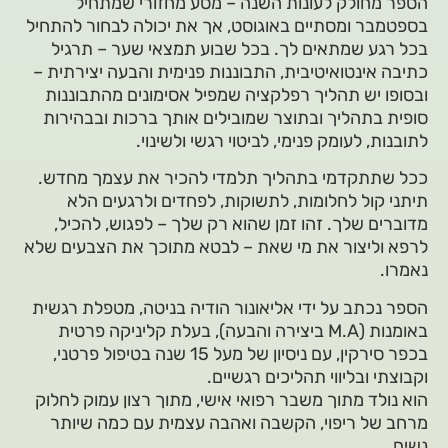
הספר מחולק לעונות השנה – מסע מחזורי שמתחיל
בספטמבר ומסתיים באוגוסט, אך את יכולה לבחור להתחיל
בכל רגע שמתאים לך. בכל שבוע תמצאי שער – תרגיל
כתיבה אינטואיטיבית, התבוננות פנימית והבעה יצירתית –
ובסופו יש תהליך רפלקציה שמפיל אסימונים מהתבוננות
סופית בתהליך ובתוצר שמובילים אותך ברכות ובבהירות
לתובנות, לעומק פנימי, לביטוי רגשי ולשינוי.
ככל שתתקדמי בתהליך תלמדי להכיר את עצמך מחדש.
תיתני קול לחלומות, לתשוקות, לפחדים ולרגעים הלא
מדוברים שלך. זהו זמן שהוא רק שלך – לפגוש, להכיל,
לרפא וליצור את מי שאת – לבטא מתוכך את הצבעים שלא
נאמרו.
הספר נכתב על ידי אליאונור הודיה בניטה, מטפלת רגשית
באומנות (M.A ביצירה והבעה), בעלת קליניקה פרטית
בכפר סירקין, עם ניסיון של מעל 15 שנה בטיפול פרטני,
וקבוצתי ובליווי תהליכים רגשיים.
הוא נולד מתוך משבר רפואי אישי, מתוך רצון עמוק לחלוק
מרחב של ריפוי, הקשבה ואהבה עצמית עם כמה שיותר
נשים.