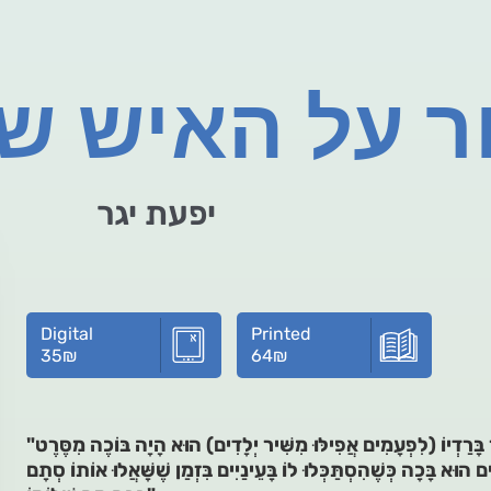
ר על האיש שב
יפעת יגר
Digital
Printed
35
₪
64
₪
"הָאִישׁ שֶׁבּוֹכֶה הָמוֹן הָיָה בּוֹכֶה מִשִּׁיר בָּרַדְיוֹ (לִפְעָמִים אֲפִילּוּ מִשִּׁיר יְלָדִים) הוּא הָיָה בּוֹכֶה מִסֶּרֶט
ם הוּא בָּכָה כְּשֶׁהִסְתַּכְּלוּ לוֹ בָּעֵינַיִים בִּזְמַן שֶׁשָּׁאֲלוּ אוֹתוֹ סְתָם