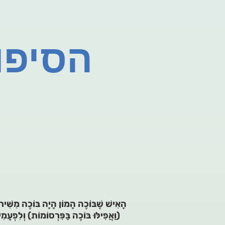
הסיפו
(וַאֲפִילּוּ בּוֹכֶה בַּפִּרְסוֹמוֹת) וְלִפְעָמִי