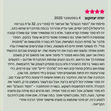
4
יודה יצחקוב
4 בספטמבר 2025
סיימתי את "הסוד הנעלם" של אביאור לוי (ספרי ניב, 32 ש"ח בגרסה
הדיגיטלית) לפני יומיים, ואני עדיין מהרהר בכמה מהדברים שהוא כתב.
זה לא ספר שאתה קורא וסוגר, אלא כזה שמשאיר אותך עם שאלה קטנה
שממשיכה ללוות אותך גם כשאתה שוטף כלים או עומד בפקק. הספר
מדבר על סודות הבנת המציאות, אבל לא בצורה מתנשאת או "מיסטית
מדי". לוי משתף חוויות חיים לא פשוטות, כאלה שמרגישים שהשאירו עליו
חותם אמיתי, ומשם הוא בונה את הרעיונות שלו. יש קטעים שבהם הרגשתי
כאילו אני יושב מולו והוא מספר לי סיפור אישי, ואז פתאום זורק משפט
שפותח לך את הראש. היו גם רגעים שפחות התחברתי אליהם – לפעמים
הוא נשאר ברמת ההצהרה ולא נכנס מספיק לעומק של הדוגמאות. הייתי
שמח אם בחלק מהפרקים הוא היה "מלכלך ידיים" יותר עם פרטים, כדי
שהרעיונות יהיו פחות מופשטים ויותר נוגעים בחיי היומיום. מה שכן,
הכתיבה שלו זורמת, והחיבור בין חוויות אישיות לרעיונות כלליים עובד טוב.
זה ספר שאתה יכול לקרוא ברצף, אבל גם לעצור באמצע פרק, לסגור את
הקינדל, ולתת למחשבות לשקוע. בשורה התחתונה – "הסוד הנעלם" הוא
לא ספר מושלם, אבל הוא כן ספר אמיתי. הוא מרגיש כמו שיחה עם מישהו
שחקר, טעה, למד, ומוכן לשתף אותך במה שגילה. ואם אתה מוכן להיכנס
למסע כזה, יש סיכוי שתמצא בו משהו שיישאר איתך הרבה אחרי
הקריאה.