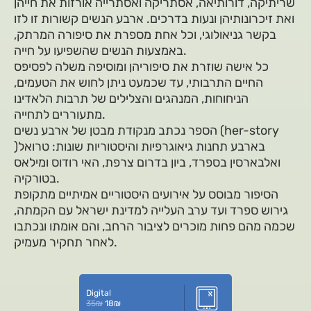
שריתיקה, דורותיאה, אסתריקה ואסתרייה אורזות את חייהן
ואת זיכרונותיהן ונעות בדרכים. ארבע הנשים קשורות זו לזו
בקשר גניאולוגי, וכל אחת מספרת את סיפורה המרתק,
באמצעות הנשים שהשפיעו על חייה.
כל אישה שוזרת את סיפוריהן ומוסיפה משלה לפסיפס
החיים התרבותי, עד שכמעט ניתן לחוש את הטעמים,
הניחוחות, המנהגים והצלילים של תרבות הלאדינו
מתעוררים לתחייה.
הספר נכתב מנקודת מבטן של ארבע נשים (her-story
)בארבע תחנות גיאוגרפיות והיסטוריות שונות: טרואל
ואלבארסין בספרד, ביון בדרום צרפת, האי רודוס ומילאס
בטורקיה.
הסיפור מבוסס על אירועים היסטוריים אמיתיים מתקופת
גירוש ספרד ועד ערב העלייה למדינת ישראל עם הקמתה,
שכמה מהם פחות מוכרים לציבור הרחב, והם אומתו ונכתבו
לאחר תחקיר מעמיק.
Digital
35
₪
18
₪