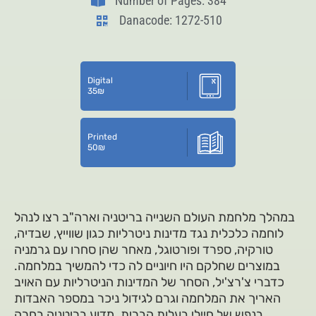
Number of Pages: 384
Danacode: 1272-510
Digital
35
₪
Printed
50
₪
במהלך מלחמת העולם השנייה בריטניה וארה"ב רצו לנהל
לוחמה כלכלית נגד מדינות ניטרליות כגון שווייץ, שבדיה,
טורקיה, ספרד ופורטוגל, מאחר שהן סחרו עם גרמניה
במוצרים שחלקם היו חיוניים לה כדי להמשיך במלחמה.
כדברי צ'רצ'יל, הסחר של המדינות הניטרליות עם האויב
האריך את המלחמה וגרם לגידול ניכר במספר האבדות
בנפש של חיילי בעלות הברית. מדוע בריטניה בחרה