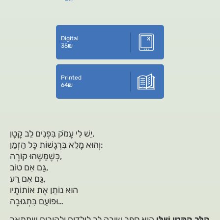
Digital
35
₪
Printed
64
₪
יֵשׁ לִי עָמֹק בִּפְנִים לֵב קָטָן,
וְהוּא מָלֵא בִּרְגָשׁוֹת כָּל הַזְמַן:
כְּשֶׁמַּשֶּׁהוּ קוֹרֶה,
גַּם אִם טוֹב,
גַּם אִם רַע,
הוּא נוֹתֵן אֶת אוֹתוֹתָיו
וּפוֹעֵם בִּתְגוּבָה…
הַלֵּב הַקָּטָן שֶׁלִּי
הוא ספר שובה לב לילדים ולהורים שמתאר