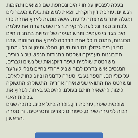
בעלה לפנסיון על חוף הים ונסחפת שם לשיאים ותהומות
רגשיים. עורכת דין חוקרת, יוצאת למשימת בילוש מעבר לים
ומגלה יותר משרצתה לדעת. אישה נוסעת לארץ אחרת כדי
לכתוב ספר ונקלעת לחקירת רצח שמערערת את עולמה.
הים בגד בי פעמיים פורש מניפה של דמויות בתחנות חיים
מכוננות, המנסות כל אחת בדרכה לפרוץ את החומות שבנו
סביבן בית גידולן, נסיבות חייהן, החלטותיהן וגורלן. מתוך
התבוננות מעמיקה ושקטה בתנודות הנפש של גיבוריה,
משרטטת שולמית שיפר דיוקנאות של נשים וגברים,
המנסים איש בדרכו לבור שביל ייחודי בחיים מבלי לערער
על כוליותם. הספר נע בין סערה לדממה ובין נוכחות לאלם,
ומשרטט את התוואי שמשאירה אחריה התשוקה: התשוקה
ליצור, להשאיר חותם בעולם, להיטמע באחר, לפרוץ את
גבולות האני.
שולמית שיפר, עורכת דין, נולדה בתל אביב. כתבה שנים
רבות למגירה שירים, סיפורים קצרים ותסריטים. זה ספרה
הראשון.