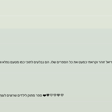
וריאל זוהר וקראתי כמעט את כל הספרים שלו. הם נבלעים לתוכי כמו מטעם נפלא 
ספר מתוק לילדים שרוצים לעוף בחלומותיהם או במציאות. מחא רעיונות חדשים ומקוריים, כולל ביקור באגרתה ❤️🧡💛💚💙💜