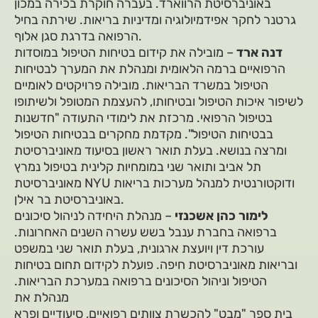
באוניברסיטת הרווארד. בעברה חוקרת בכירה במכון
גרטנר לחקר אפידמיולוגיה ומדיניות בריאות. שירתה בחיל
הרפואה בדרגת סגן אלוף.
דנה ארד
– מובילה את קידום בטיחות הטיפול במוסדות
הרפואיים ברמה הלאומית ומנהלת את המערך לבטיחות
הטיפול במשרד הבריאות. מובילה פרויקטים לאומיים
לשיפור איכות הטיפול ובטיחותו, להעצמת המטופל ולשיתופו
בטיפול הרפואי. מרכזת את לימודי התעודה "חדשנות
בבטיחות הטיפול". מקדמת מחקרים בבטיחות הטיפול
ומרצה בנושא. בעלת תואר ראשון בסיעוד מאוניברסיטת
תל אביב ותואר שני במומחיות קלינית בטיפול נמרץ
מאוניברסיטת NYU ודוקטורנטית למנהל מערכות בריאות
באוניברסיטת בר אילן.
לימור כהן אשכנזי
– מנהלת היחידה לניהול סיכונים
ברפואה בחברת ענבל בשש עשרה השנים האחרונות.
עורכת דין ויועצת ארגונית, בעלת תואר שני במשפט
ובריאות מאוניברסיטת חיפה. פועלת לקידום תחום בטיחות
הטיפול וניהול הסיכונים ברפואה במערכת הבריאות.
מנהלת את
בית ספר "מבט" להכשרת צוותים רפואיים, סיעודיים ופרא