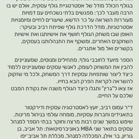
בגולף הכולל מודל של אסטרטגיית גולף עסקית, אולם יש בו
הרבה מעבר לכך: מפגשים בלתי נשכחים עם דמויות
מעוררות השראה על כר הדשא, שיעורים לחיים ומיומנויות
אסטרטגיות, מודל הדרכת גולף שפיתח רביב ובעיקר:
האופן שבו משחק הגולף חושף את אישיותנו ואת אישיות
השחקנים האחרים, ומשקף את התנהלותנו בעסקים,
בקשרים ואל מול אתגרים.
הספר מיועד לחובבי גולף, מתחילים ומנוסים, שמעוניינים
להבין את המשחק לעומק, לאנשי עסקים שמעוניינים ללמוד
כיצד ליצור שותפויות עסקיות דרך המשחק, ולכל מי שזקוק
להשראה לקראת הפרק הבא בחייו.
אז צאו ל"גרין" ותגלו כיצד הגולף משנה את נקודת המבט
שלכם על החיים.
ד״ר עמוס רביב, יועץ לאסטרטגיה עסקית ודירקטור
בתאגידים וחברות עסקיות, מומחה עולמי בניהול מרינות.
שימש במשך שנים רבות מרצה וחוקר בבתי הספר למנהל
עסקים בתואר שני MBA באוניברסיטאות: תל אביב, בן
גוריון, בר אילן, המכללה למנהל, מכללת תל אביב־יפו