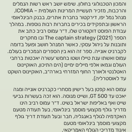
והמכון הטכנולוגי בחולון. שימש יושב ראש רשות הנמלים
והרכבות, מזכיר תעשיית המרינות העולמית – ICOMIA,
מנהל נמל יפו, דירקטור בחברת אתרים, בבנק הבינלאומי
הראשון ובתפקידים בכירים בחברות רבות נוספות. במהלך
עבודת הפוסט דוקטורט שלו, ד״ר עמוס רביב כתב את
הספר The captain strategy (2021) ובו מחקרים
ותובנות על ניהול עסקי, כאשר המנהל חושב ופועל בדומה
לקברניט אונייה. ספר זה הוא בין הספרים הנמכרים בעולם.
עמוס ואשתו ענת טיילו ושטו בחמש־עשרה יאכטות ברחבי
העולם וגמאו אלפי מיילים ימיים (הים התיכון, האוקיינוס
האטלנטי ולאורך החוף המזרחי בארה״ב, האוקיינוס השקט
עד לאוסטרליה).
עמוס הוא קפטן בעל רישיון מסחרי כקברניט אונייה ומגה
יאכט עד GT 500, ושייט מנוסה. הוא זכה בעשרות גביעי
שייט ואף באליפות ישראל בשיט. ד״ר עמוס רביב הינו
מדריך גולף מקצועי מוסמך בינלאומי, בעל תעודה מטעם
האקדמיה לגולף באנגליה, חבר ובעל תעודת דריך גולף
מקצועי מוסמך בינלאומי מטעם
איגוד מדריכי הגולף האמריקאי.