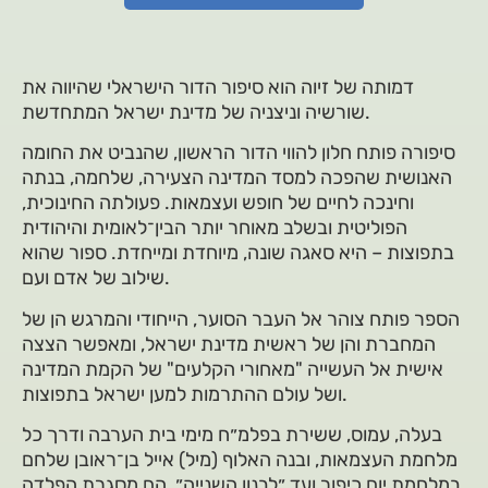
דמותה של זיוה הוא סיפור הדור הישראלי שהיווה את
שורשיה וניצניה של מדינת ישראל המתחדשת.
סיפורה פותח חלון להווי הדור הראשון, שהנביט את החומה
האנושית שהפכה למסד המדינה הצעירה, שלחמה, בנתה
וחינכה לחיים של חופש ועצמאות. פעולתה החינוכית,
הפוליטית ובשלב מאוחר יותר הבין־לאומית והיהודית
בתפוצות – היא סאגה שונה, מיוחדת ומייחדת. ספור שהוא
שילוב של אדם ועם.
הספר פותח צוהר אל העבר הסוער, הייחודי והמרגש הן של
המחברת והן של ראשית מדינת ישראל, ומאפשר הצצה
אישית אל העשייה "מאחורי הקלעים" של הקמת המדינה
ושל עולם ההתרמות למען ישראל בתפוצות.
בעלה, עמוס, ששירת בפלמ״ח מימי בית הערבה ודרך כל
מלחמת העצמאות, ובנה האלוף (מיל) אייל בן־ראובן שלחם
במלחמת יום כיפור ועד ״לבנון השנייה״, הם מסגרת הפלדה