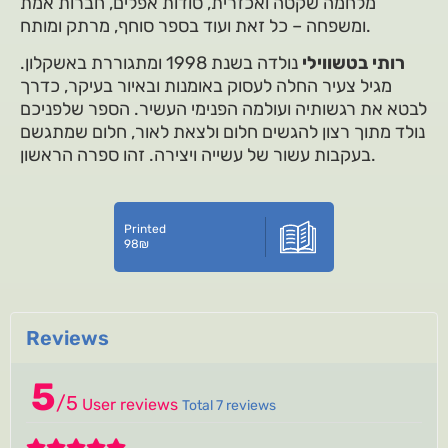
מלחמה שקטה ואכזרית, סודות אפלים, חברות אמת
ומשפחה – כל זאת ועוד בספר סוחף, מרתק ומותח.
רותי בטשווילי
נולדה בשנת 1998 ומתגוררת באשקלון.
מגיל צעיר החלה לעסוק באומנות ובאיור בעיקר, כדרך
לבטא את רגשותיה ועולמה הפנימי העשיר. הספר שלפניכם
נולד מתוך רצון להגשים חלום ולצאת לאור, חלום שמתגשם
בעקבות עשור של עשייה ויצירה. זהו ספרה הראשון.
Printed
98
₪
Reviews
5
/
5
User reviews
Total 7 reviews
5