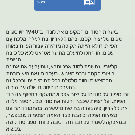
98
₪
ביערות הסודיים המקיפים את לונדון ב־1940 חיו סוגים
שונים של יצורי קסם, ובהם קלאריון, בת למלך ומלכת עַם
הפיות. זו לא הייתה תקופה מזהירה עבור הפיות באותן
שנים. הן החלו להיעלם מהיער אט־אט ללא כל סיבה
הגיונית.
קלאריון נחשפת לסוד אפל ונורא, שמערער את אמונה
ביצורי הקסם ובבני האנוש. בעקבות זאת היא בורחת
מהמציאות וחווה טלטלה בכל תחומי חייה, ובכלל זה
במערכות היחסים שלה עם הוריה.
זהו סיפור על סודות; על יצור אפל שמתעקש לחשוף את סוד
הפיות, ועל הפיות שכבר יודעות את סודו שלו. הספר מלווה
את קלאריון, פיה נערה בת שתים־עשרה, בהתמודדותה עם
מציאות אפלה וכואבת לצד האמת הפנימית שבנפשה,
ובמאבקה לשמור על חברתה הטובה ביותר מפני סוד קשה
מנשוא.