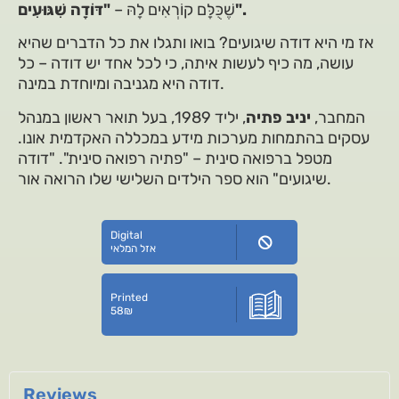
"דּוֹדָה שִׁגּוּעִים".
שֶׁכֻּלָּם קוֹרְאִים לָהּ –
אז מי היא דודה שיגועים? בואו ותגלו את כל הדברים שהיא
עושה, מה כיף לעשות איתה, כי לכל אחד יש דודה – כל
דודה היא מגניבה ומיוחדת במינה.
המחבר,
יניב פתיה
, יליד 1989, בעל תואר ראשון במנהל
עסקים בהתמחות מערכות מידע במכללה האקדמית אונו.
מטפל ברפואה סינית – "פתיה רפואה סינית". "דודה
שיגועים" הוא ספר הילדים השלישי שלו הרואה אור.
Digital
אזל המלאי
Printed
58
₪
Reviews