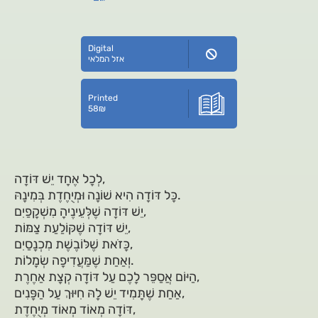
Digital
אזל המלאי
Printed
58
₪
לְכָל אֶחָד יֵשׁ דּוֹדָה,
כָּל דּוֹדָה הִיא שׁוֹנָה וּמְיֻחֶדֶת בְּמִינָהּ.
יֵשׁ דּוֹדָה שֶׁלְּעֵינֶיהָ מִשְׁקָפַיִם,
יֵשׁ דּוֹדָה שֶׁקּוֹלַעַת צַמּוֹת,
כָּזֹאת שֶׁלּוֹבֶשֶׁת מִכְנָסַיִם,
וְאַחַת שֶׁמַּעֲדִיפָה שְׂמָלוֹת.
הַיּוֹם אֲסַפֵּר לָכֶם עַל דּוֹדָה קְצָת אַחֶרֶת,
אַחַת שֶׁתָּמִיד יֵשׁ לָהּ חִיּוּךְ עַל הַפָּנִים,
דּוֹדָה מְאוֹד מְאוֹד מְיֻחֶדֶת,