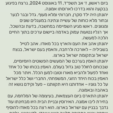
ביום ראשון, ז׳ אב תשפ״ד, 11 באוגוסט 2024, נרצח בפיגוע
בבקעה והוא בדרכו לארוסתו אמונה.
יהונתן היה ילד סקרן, חברותי ומלא מעוף. גדל ובגר לנער
ובחור מלא כוחות של עשייה ונתינה במעגלים שונים
ומגוונים. ראשו מגיע השמיימה במחשבה, בדעת ובהשכל,
אך רגליו נטועות עמוק באדמה ביישום ערכים בתוך החיים
הלכה למעשה.
יהונתן אהב את העם והארץ בכל מאודו. אהב לטייל
בשביליה – לאורכה ולרחבה, והאמין בעם ישראל, בנצח
ישראל ובתקומת ישראל בארצו.
יהונתן האמין בערכם של המעשים הפשוטים היומיומיים,
שבכוחם לחולל טוב גדול בעולם. האמין בכוחו של כל אחד
ואחד לפעול ולהביא מאורו וטובו למען הכלל. ויותר מכל
האמין בכוח היחד הזוגי, המשפחתי, החברי ושל כלל ישראל
על כל גווניו – אחדותנו היא תקוותנו – פעל וקידם נושא זה
באהבה ובאמונה.
יהונתן התארס ביום העצמאות, בעיצומה של המלחמה, עם
בחירת ליבו אמונה. האירוסין ובניית הבית היוו מבחינתו עוד
נדבך בבניין עם ישראל בארצו. הוא רצה בכל מאודו להוסיף