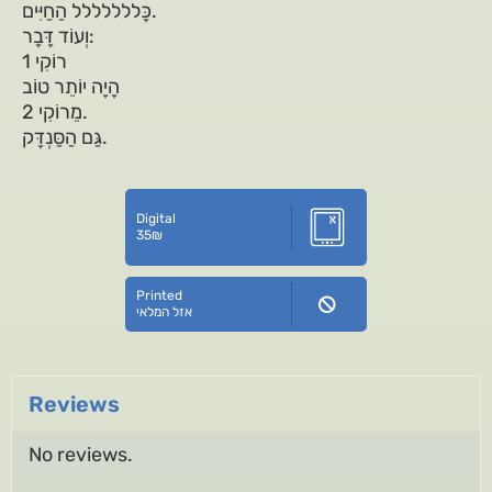
כָּללללללל הַחַיִּים.
וְעוֹד דָּבָר:
רוֹקִי 1
הָיָה יוֹתֵר טוֹב
מֵרוֹקִי 2.
גַּם הַסַּנְדָּק.
Digital
35
₪
Printed
אזל המלאי
Reviews
No reviews.