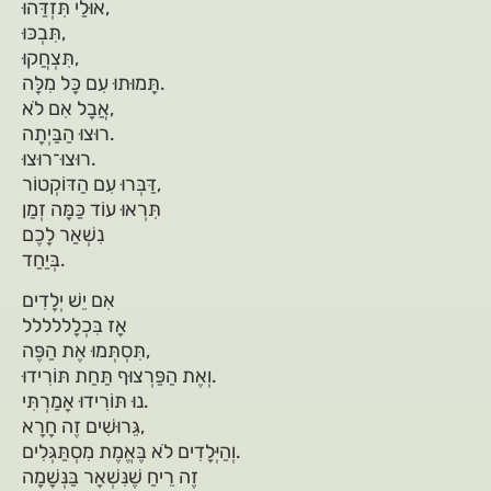
אוּלַי תִּזְדַּהוּ,
תִּבְכּוּ,
תִּצְחֲקוּ,
תָּמוּתוּ עִם כָּל מִלָּה.
אֲבָל אִם לֹא,
רוּצוּ הַבַּיְתָה.
רוּצוּ־רוּצוּ.
דַּבְּרוּ עִם הַדּוֹקְטוֹר,
תִּרְאוּ עוֹד כַּמָּה זְמַן
נִשְׁאַר לָכֶם
בְּיַחַד.
אִם יֵשׁ יְלָדִים
אָז בִּכְלָללללל
תִּסְתְּמוּ אֶת הַפֶּה,
וְאֶת הַפַּרְצוּף תַּחַת תּוֹרִידוּ.
נוּ תּוֹרִידוּ אָמַרְתִּי.
גֵּרוּשִׁים זֶה חָרָא,
וְהַיְּלָדִים לֹא בֶּאֱמֶת מִסְתַּגְּלִים.
זֶה רֵיחַ שֶׁנִּשְׁאָר בַּנְּשָׁמָה