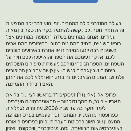
בעולם המודרני כולם ממהרים. זמן הוא דבר יקר המציאות
והוא תמיד חסר. לכן, קשה להתמיד בקריאת ספר בין מאות
עמודים. אנחנו ממתינים בשדה התעופה, ממתינים אצל
רופא השיניים, תמיד ממתינים בתור. הסיפורים המתוארים
בשנינות רבה ייגעו במידה זו או אחרת באירועים מוכרים
לכם. אז קחו עימכם את הספר והוא יעלה לכם חיוך על
השפתיים. הספר הנוכחי מורכב מעשרות סיפורים העוסקים
ביחסים שבין גברים לנשים. אין קשר אחר בין הסיפורים
זולת שני המינים הנאבקים זה בזה. הוא ימלא לכם את הזמן
האבוד בחדר ההמתנה.
פרופ' אלי (אליעזר) זמסקי נולד בראשון לציון. קיבל את
תאריו – בוגר, מוסמך ודוקטור – מהאוניברסיטה העברית.
לימד וחקר בה עד שנת 2006, עת פרש לגמלאות
כפרופסור מן המניין. המחבר זכה פעמיים בפרס המרצה
המצטיין של האוניברסיטה העברית. כיהן כפרופסור אורח
באוניברסיטאות הרווארד, יוטה, פנסילבניה, וויסקונסין וצפון