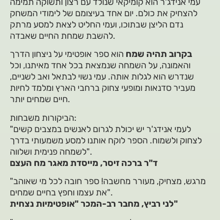
עמי אנידג'ר הוא קומיקאי שנולד עם רצון ותשוקה תמימה
להצחיק את כולם. יום אחד בעיצומם של לימודי המשחק
נדם הליצן שבתוכו, ועמי החליט לצאת למסע מרתק
להשבת שמחת החיים שאבדה.
בקרוב תהיה שמח
הוא ספר אופטימי על ניצחון הדרך
והאמונה, על השמחה שנמצאת בכל אחד מאיתנו, וכל
שנדרש הוא לגלות אותה. עמי נשוי לבתאל ואב לשניים,
מעביר סדנאות ומופעי צחוק ברחבי הארץ ומלמד לחיות
חיים שמחים יותר.
הביקורות משבחות:
"לעמי אנידג'ר יש יכולת לגרום לאנשים במצבים קשים
לצחוק ולשמוח. הספר לוקח אותנו למסע משמעותי בדרך
לשמחה פנימית ושלווה".
ד"ר ברכה זיסר, מייסדת מאגר מח העצם
"מרגש, מצחיק, מעורר מחשבה! ספר חובה לכל מי שאוהב
את עצמו וחפץ בחיים שמחים".
לני רביץ, מחבר רב-המכר "אופטימיות נצחית"