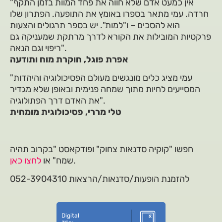
"אין כמעט אדם שלא חווה את פחד המוות בזמן התקף
חרדה. עמי מתאר בספרו באומץ את התופעה. הפתרון שלו
הוא להסכים – ו"למות". יש בספר תרגולים והצעות
פרקטיות המובילות את הקורא לדרך מרתקת שמעניקה גם
ריפוי וגם הנאה".
אפרת פוגל, חוקרת מוח ותודעה
"עמי מציג כלים מונגשים מעולם הפסיכולוגיה והיהדות
המסייעים לחיות מתוך שמחה פנימית ובאופן שלא מגדיר
את האדם דרך הפתולוגיה".
טלי מררי, פסיכולוגית מומחית
חפשו "קוקיה סדנאות צחוק" ופודקאסט "בקרוב תהיה
.
שמח" או
לחצו כאן
להזמנת הופעות/סדנאות/הרצאות 052-3904310
Digital