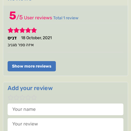
5
/
5
User reviews
Total 1 review
5
דניס
18 October, 2021
איזה ספר מגניב
Show more reviews
Add your review
Your name
Your review