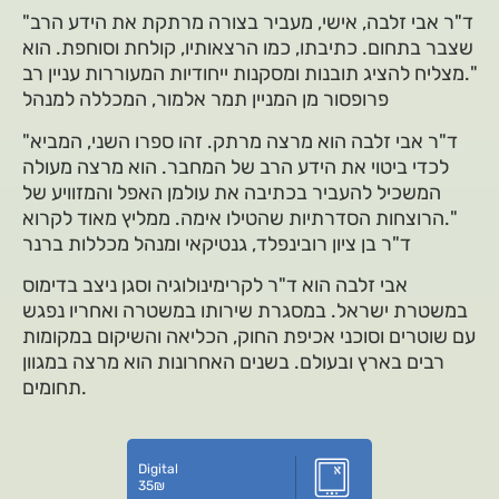
"ד"ר אבי זלבה, אישי, מעביר בצורה מרתקת את הידע הרב
שצבר בתחום. כתיבתו, כמו הרצאותיו, קולחת וסוחפת. הוא
מצליח להציג תובנות ומסקנות ייחודיות המעוררות עניין רב."
פרופסור מן המניין תמר אלמור, המכללה למנהל
"ד"ר אבי זלבה הוא מרצה מרתק. זהו ספרו השני, המביא
לכדי ביטוי את הידע הרב של המחבר. הוא מרצה מעולה
המשכיל להעביר בכתיבה את עולמן האפל והמזוויע של
הרוצחות הסדרתיות שהטילו אימה. ממליץ מאוד לקרוא."
ד"ר בן ציון רובינפלד, גנטיקאי ומנהל מכללות ברנר
אבי זלבה הוא ד"ר לקרימינולוגיה וסגן ניצב בדימוס
במשטרת ישראל. במסגרת שירותו במשטרה ואחריו נפגש
עם שוטרים וסוכני אכיפת החוק, הכליאה והשיקום במקומות
רבים בארץ ובעולם. בשנים האחרונות הוא מרצה במגוון
תחומים.
Digital
35
₪