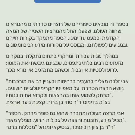
בספר זה מובאים סיפוריהם של רוצחים סדרתיים מהנוראים
שחווה העולם, שפעלו החל מהמחצית השנייה של המאה
הקודמת וכמעט עד ימינו. הספר מתמקד בקורות חייהם
ובמניעים לפעולתם, ומבוסס על מקורות מידע רבים ומגוונים.
במהלך שנות עבודתי ומחקרי בתחום נתקלתי במקרים
מזעזעים רבים בלתי נתפסים, שבגינם גיבשתי את המוטו:
לרוע ולסטיות אין גבול, וכשהם מתמזגים אין נורא מכך.
"אבי זלבה מצליח להעביר ברהיטות ובעניין רב את מורכבות
נושא הרצח הסדרתי על מאפייניו הקרימינולוגיים השונים.
מרתק לשמוע אותו בהרצאות ולקרוא את תובנותיו".
נצ"מ בדימוס ד"ר סוזי בן ברוך, קצינת נוער ארצית
"אבי מרצה מעולה ומתברר שהוא גם סופר מרתק. הספר
מכיל מידע, תובנות והצצה על גבולות הרוע. מומלץ מאוד".
ד"ר בן ציון רובינפלד, גנטיקאי ומנהל "מכללות ברנר"