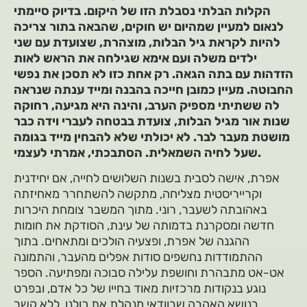
הקלות הבלתי נסבלת הזו של היקום. בדיוק סיימתי
לנאום למעיין שמהיום יש חוקים, שהבאה בתור צריכה
להיות לקראת גיל הבלות, מוצהרת, שצועדת עם שני
ילדים משלה ועם אימא שגילחה את הראש לאות
הזדהות עם בתה הגאה. רק אחת כזו לא תסכן את נפשי
החבוטה. מעיין כמובן חייכה בהבנה ומייד ענתה שנראה
לה ששתיתי מספיק הערב, והינה היא מגיעה, רחוקה
שנות אור מגיל הבלות, צועדת בבטחה לעברי וידה כבר
מושטת מעבר לבר. לא יכולתי שלא להבחין מייד בגומה
שעל לחיה השמאלית. הסתבכתי, אמרתי לעצמי.
אפרת, אישה לסבית בשנות השלושים לחייה, אם יחידנית
וקרייריסטית מצליחה, מתקשה להשתחרר מאחיזתה
באהובתה לשעבר, רוני. מתוך המשבר צומחת היכרות
חדשה ומסקרנת בדמותה של עינת, הסודקת את חומות
ההגנה של אפרת, ופצעיה הולכים ומתאחים. בתוך
ההתמודדות נחשפים סודות אפלים מהעבר, והתמונה
אט-אט מתבהרת וחושפת עלילה סבוכה ומפתיעה. הספר
נוגע בנקודות מרכזיות מאוד בחייו של כל אדם, ובפרט
בנושא האהבה שבוודאי מנהלת את כולנו, ללא קשר