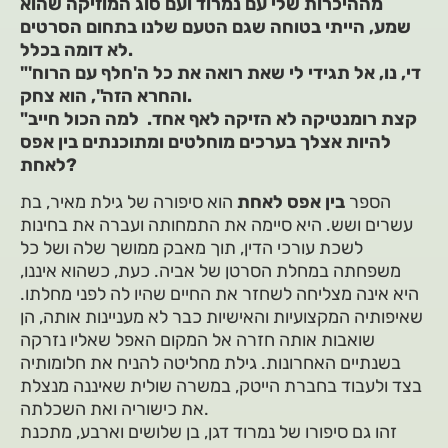
מההיכרות שלי עם נמרוד ועם סוג המוזיקה שהוא
שמע, הייתי בטוחה שגם הטעם שלנו בתחום הסרטים
לא דומה בכלל.
"די, נו, אל תגידי לי שאת רואה את כל ה'חלף עם הרוח'
והחרא הזה", הוא צחק.
"קצת רומנטיקה לא הזיקה לאף אחד. למה הכול חייב
להיות אצלך בערכים מוחלטים ומתוכנתים בין אפס
לאחת?
הספר
בין אפס לאחת
הוא סיפורה של גילת מאיר, בת
עשרים ושש. היא סיימה את התמחותה ועברה את בחינות
לשכת עורכי הדין, תוך מאבק ממושך שלה ושל כל
משפחתה במחלת הסרטן של אביה. כעת, כשהוא איננו,
היא אינה מצליחה לשחזר את החיים שהיו לה לפני מחלתו.
שאיפותיה המקצועיות והאישיות כבר לא מעניינות אותה, הן
שואבות אותה חזרה אל המקום האפל שאליו נזרקה
בשנתיים האחרונות. גילת מחליטה להניח את חלומותיה
בצד ולעבוד בחברת הייטק, במשרה שולית שאיננה מנצלת
את כישוריה ואת השכלתה.
זהו גם סיפורו של נמרוד דגן, בן שלושים וארבע, מתכנת