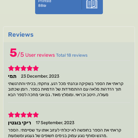
Printed
88
₪
Reviews
5
/
5
User reviews
Total 18 reviews
5
תמי
23 December, 2023
קראתי את הספר בשקיקה ונהנתי מכל רגע. צחקתי, בכיתי והתרגשתי
תוך הזדהות מלאה עם ההתמודדות של הדמויות בספר. רומן שכתוב
מעולה, היטב וכראוי. ומומלץ מאוד. גם אני מחכה לספר הבא
5
ריקי בוגטין
17 September, 2023
קראתי את הספר בחופשה לא יכולתי לעזוב אותו עד שסיימתי. הספר
מרגש וסוחף נוגע עמוק בנימים חשופים של געגוע ומשמעות.