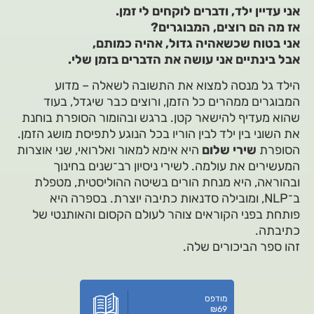
אני עדיין ילד, ודברים לוקחים לי זמן.
אז מה הם רוצים, המבוגרים?
אני בטוח שכשאהיה גדול, אהיה כמותם,
אבל בינתיים אני עושה את הדברים בזמן שלי.
הילד גל מנסה למצוא את התשובה לשאלה – מדוע
המבוגרים ממהרים כל הזמן, ורוצים כבר שיגדל, בעוד
שהוא מעדיף להישאר קטן. ברגש ובהומור הסופרת בוחנת
את השוני בין ילד לבין הוריו בכל הנוגע לתפיסת מושג הזמן.
הסופרת
שירי שלום
היא אימא למאור ואלרואי, שני אוצרות
המעשירים את עולמה. לשירי ניסיון רב־שנים בחינוך
ובהוראה, היא מנחת הורים בשיטה ההוליסטית, מטפלת
ב־NLP, ומובילה סדנאות כתיבה יוצרת. בספרה היא
פותחת בפני הקוראים צוהר לעולם הקסום והאותנטי של
כתיבתה.
זהו ספר הביכורים שלה.
מודפס
₪
69