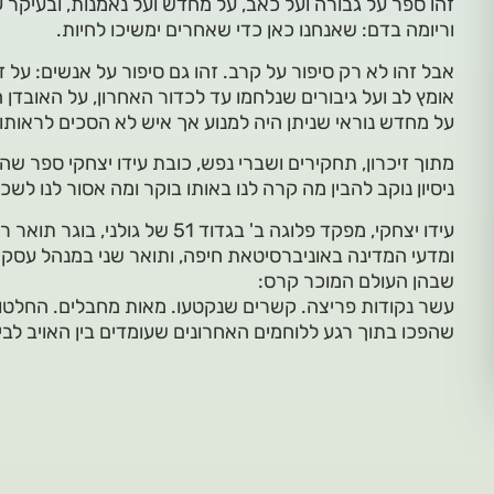
זהו ספר על גבורה ועל כאב, על מחדש ועל נאמנות, ובעיקר
וריומה בדם: שאנחנו כאן כדי שאחרים ימשיכו לחיות.
אבל זהו לא רק סיפור על קרב. זהו גם סיפור על אנשים: על 
אומץ לב ועל גיבורים שנלחמו עד לכדור האחרון, על האובדן
על מחדש נוראי שניתן היה למנוע אך איש לא הסכים לראותו.
מתוך זיכרון, תחקירים ושברי נפש, כובת עידו יצחקי ספר שהו
ניסיון נוקב להבין מה קרה לנו באותו בוקר ומה אסור לנו לשכ
עידו יצחקי, מפקד פלוגה ב' בגדוד 51
ומדעי המדינה באוניברסיטאת חיפה, ותואר שני במנהל עסק
שבהן העולם המוכר קרס:
עשר נקודות פריצה. קשרים שנקטעו. מאות מחבלים. החלטות ש
שהפכו בתוך רגע ללוחמים האחרונים שעומדים בין האויב לבין 