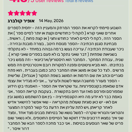
/
5
User reviews
Total 8 reviews
5
אופיר קולברג
14 May, 2026
השבוע סיימתי לקרוא את הספר המרתק והמעניין הזה - יחסית לספרים
אחרים שאני קורא ( לוקח לי כחודשיים וקצת או יותר לסיים ספר ) את
הספר הזה , לקח לי לסיים לאחר כחודש וחצי ( או קצת פחות ) . ראשית ,
מבחינת סגנון הכתיבה -הספר מנוסח היטב , בצורה מובנת ובהירה .
ניכר שעבודת הכתיבה / עריכה נעשו ברמה גבוהה במיוחד - לא נתקלתי
בשגיאות שפתיות ( דבר שאני נתקל בו לא פעם בספרים שאני קורא ).
שנית , עבודת המחקר . המחבר הוא היסטוריון/ארכיונאי - וזה ממש ניכר
בכתיבתו . הוא מביא ציטוטים ומפנה למקורות רובם אינטרנטיים וזה ממש
מרשים . לצד כל שם או מושג אותו המחבר כתב כמובן בעברית , הוא פתח
סוגריים וכתב את שם הדמות או המושג בשפת המקור ( אנגלית). שלישית
- הספר מעורר מחשבה ועשוי לשנות ולערער … אני לא מגדיר את עצמי
אדם שמאמין בקונספירציות ,עד שקראתי את הספר - האמנתי בקו הידוע
שמפורסם ופורסם מאז ועד היום בתקשורת . בעקבות קריאת הספר , אני
באמת כבר לא יודע מה היא הקונספירציה - בין אם להשתמש במושג ובין
אם לאו- יש כאן סוגיות שעולות מהקריאה - שאי אפשר להישאר אדיש
לאחר קריאתן ,ויש לתת עליהן את הדעת בלי קשר למקרה המצער
והטראגי והנוראי שקרה- למשל נושא של בטיחות מבנים מצד אחד , ומצד
שני איך נמצאו דרכונים ות״ז דווקא של הטייסים החוטפים , ולא נשאר שום
פריט של שאר הנוסעים בטיסות . אני כבר מחכה לספר הבא של המחבר
דרור איסר . ״