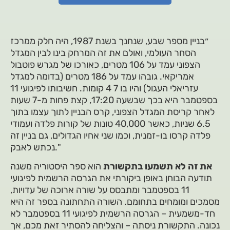
״בניין מספר שבע, שנחנך בשנת 1987, היה חלק ממרכז
הסחר העולמי, ואולם את זה המרחק בינו לבין המגדל
הצפוני עמד על 106 מטרים, כאורכו של מגרש פוטבול
אמריקאי. גובהו עמד על 186 מטרים (בדומה למגדל
עזריאלי העגול) והיו בו 7 4 קומות. חשיבותו לפיגועי 11
בספטמבר היא בכך שבשעה 17:20, קצת פחות מ-7 שעות
לאחר קריסת המגדל הצפוני, קרס הבניין לתוך עצמו בתוך
6.5 שניות, כאשר 40,000 טונות של קורות פלדה ועמודי
פלדה קרסו בו-זמנית, וכמו שני אחיו הגדולים, גם בניין זה
נכתש לאבק."
את זה לא תשמעו בתקשורת
הוא ספר היסטוריה משנה
תודעה הבוחן באופן ביקורתי את הגרסה הרשמית לפיגועי
11 בספטמבר ומתבסס על שורה ארוכה של עדויות,
מסמכים ומומחים בתחומם. השורה התחתונה בספר זה היא
חד-משמעית – הגרסה הרשמית לפיגועי 11 בספטמבר לא
נכונה. התקשורת ניסתה – והצליחה להסתיר זאת מכם, אך