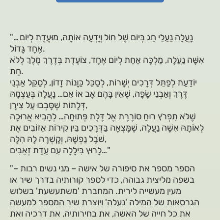
"… נָעֲלָה נַעַלֵי חַג בְּיוֹם שֶׁל חוֹל וְיָדְעָה אוֹתָהּ, מוּעֶדֶת לְיוֹם
אֶחָד גָּדוֹל.
אִשָּׁה נַעֲלָה, מַלְכָּה אַחַת לְיוֹם אֶחָד, צוֹעֶדֶת בְּדֶרֶךְ מֶלֶךְ לְלֹא
חַת.
יוֹדַעַת לְפַתֵּל דְּרָכִים יְשָׁרוֹת, לְסַכֵּל כַּוָּנוֹת זָדוֹן, לְסַקֵּל אַבְנֵי
דֶּרֶךְ וְאַבְנֵי שָׂפָה, שֶׁאֵין בָּהֶם אָב אוֹ אֵם… נָעֲלָה בְּעַצְמָהּ
דְּלָתוֹת שֶׁסָּבְבוּ עַל צִירָן,
שֶׁלֹּא תִּפְרֹץ רוּחַ סוֹרֶרֶת אֶל דֶּלֶת פְּתוּחָה… לְהָבִיא אֲרוּכָה
לְאוֹתָהּ אִשָּׁה נַעֲלָה, שֶׁמָּצְאָה בַּדְּרָכִים בֵּין קִירוֹת אֵזוֹבִים אֶת
שֹׁבֶל נַפְשָׁהּ, וְקָשְׁרָה לָהּ הִלָּה,
לָרוּץ בִּילָלָה עִם עֵדַת זְאֵבִים…"
"הספר מספר את סיפורה של אישה – מני נשים רבות –
בשפה מליצית גבוהה, כדי לספר קורותיה בדרך שיר או
מעין מעשייה לירית. המחברת 'משתעשעת' בשלוש
הגרסאות של המילה 'נעלה' ויוצרת שיר המספר למעשה
את כל חייה של האשה, את בחירותיה, את דרכיה ואת