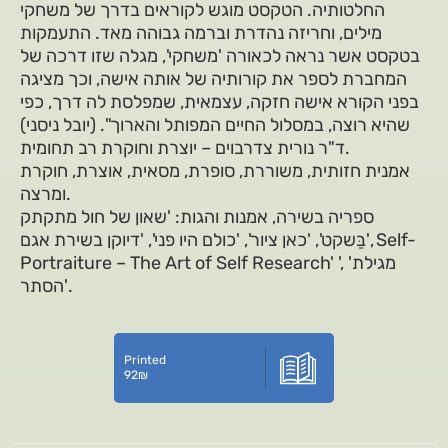
החלטותיה. הטקסט מוגש לקוראים בדרך של משחקי
מילים, וחריזה נהדרת וברמה גבוהה מאד. התעמקות
בטקסט אשר נראה לכאורה 'משחקי', מגלה שזו דרכה של
המחברת לספר את קורותיה של אותה אישה, וכך מציגה
בפני הקורא אישה חזקה, עצמאית, שמפלסת לה דרך, כפי
שהיא רוצה, במסלול החיים המפותל והארוך". (יובל ניסני)
ד"ר נורית צדרבוים – יוצרת וחוקרת רב תחומית.
אמנית חזותית, משוררת, סופרת, מסאית, אוצרת, חוקרת
ומרצה.
ספריה בשירה, אמנות והגות: 'שאון של חול מתקתק
בַּשקט', 'כאן ציור', 'כולם היו פני', 'דיוקן בשירת אגם', Self-
Portraiture – The Art of Self Research' ', 'מגילת
הסתר'.
Printed
92
₪