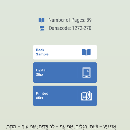
Number of Pages: 89
Danacode: 1272-270
Book
Sample
Digital
35
₪
Printed
65
₪
אֲנִי עֵץ – וּשְׁתֵּי רַגְלַיִם, אֲנִי עָף – לֵב וְיָדַיִם; אֲנִי עוֹף – מוּזָר,