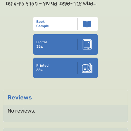
אֱנוֹשׁ אֶרֶךְ-אַפַּיִם, אֲנִי עוּץ – מֵאֶרֶץ אֵין-עֵינַיִם…
Book
Sample
Digital
35
₪
Printed
65
₪
Reviews
No reviews.