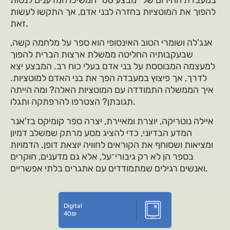
במעבדת החירום של "מבצע 66" המשיכו המדענים לנסות
להפוך את המוטציות בחזרה לבני אדם, אך התקשו לעשות
זאת.
אנג'לה ושומרי הטוב האינסופי הוא ספר על מלחמה קשה,
שבעקבותיה החליטה ממשלת ארצות הברית להפוך
למעצמה המבוססת על בני אדם בעלי כוח רב. המבצע יצא
לדרך, אך פיצוץ במעבדה הפך את בני האדם למוטציות.
איך הממשלה התמודדה עם המוטציות האלה? ומה הייתה
תגובתן? הצטרפו להרפתקה ותגלו.
איילה נוטריקה, יוצרת ומאיירת, יצרה ספר קומיקס בז'אנר
המדע הבדיוני, כדי להציג מסע מרתק שמשלב דמיון
ומציאות ושסוחף את הקוראים לחוויה יוצאת דופן. הדמויות
בספר הן לא רק גיבורי־על, אלא גם מדענים, חוקרים
ואנשים רגילים שמתמודדים עם אתגרים בלתי אפשריים.
Digital
40
₪