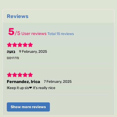
Reviews
5
/
5
User reviews
Total 15 reviews
5
נועה
9 February, 2025
מדהיםם
5
Fernandez, Irica
7 February, 2025
!Keep it up sis❤ it's really nice
Show more reviews