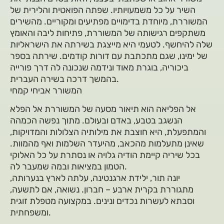
השיר על כל משמעויותיו. שפתה הפואטית והלירית של
המשוררת, מיוחדת בדימויים מפתיעים ומקוריים. מהשירים
משתקפים רגישותה של המשוררת, פתיחות ליבה והאומץ
שלה להיחשף. לטעמי היא מייצגת בשירתה את הישראליות
של ימינו, שגם מתכתבת עם דורות קודמים. שירתה בספר
ביכוריה, בוגרת מאוד ונידמה שנכונה לה דרך פורייה
בהמשך דרכה בשירה העברית.
המשורר אביחי קמחי
אל הפליאה הוא תיאור מסעה של המשוררת אל הפלא
הנשגב בטבע, באדם ובעולם. מתוך נפשה הכמהה
והמתפעלת, היא חוצבת את מילותיה הצלולות והמדויקות,
שאינן מתעלמות מהכאב, מהיעדר השלמות ואף מהמוות.
בכל שיריה קיימת הודיה גלויה או נסתרת על כל האלוקי
הטמון במציאות ובמה שמעבר לה.
יונה תור, ילידת ארגנטינה, עלתה לארץ בנערותה,
מתגוררת בקרית ארבע – חברון. נשואה, אם לתשעה,
וסבתא לעשרות נכדים ונינים. במקצועה מטפלת זוגית
ומשפחתית.