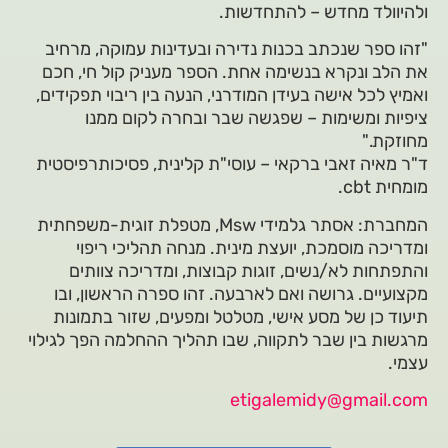
ולהיוולד מחדש – להתחדשות.
"זהו ספר שנכתב בכנות נדירה ובעדינות עמוקה, מרחיב
את הלב ונקרא בנשימה אחת. הספר מעניק קול חי, חכם
ואמיץ לכל אישה בעידן המודרני, הנעה בין ריבוי תפקידים,
ציפיות ומשימות – שפגשה שבר ובחרה לקום ממנו
מחוזקת."
ד"ר מאיה זאבי ברקאי – עוסי"ת קלינית, פסיכותרפיסטית
מומחית cbt.
המחברת: אסתר גלמידי Msw, מטפלת זוגית-משפחתית
ומדריכה מוסמכת, יועצת מינית. מנחה תהליכי ריפוי
והתפתחות לא/נשים, זוגות קבוצות, ומדריכה צוותים
מקצועיים. גרושה ואם לארבעה. זהו ספרה הראשון, ובו
תיעוד כן של מסע אישי, מטלטל ומפעים, שזור בתמונות
מרגשות בין שבר לתקווה, שבו תהליך ההחלמה הפך לגילוי
עצמי.
‫etigalemidy@gmail.com