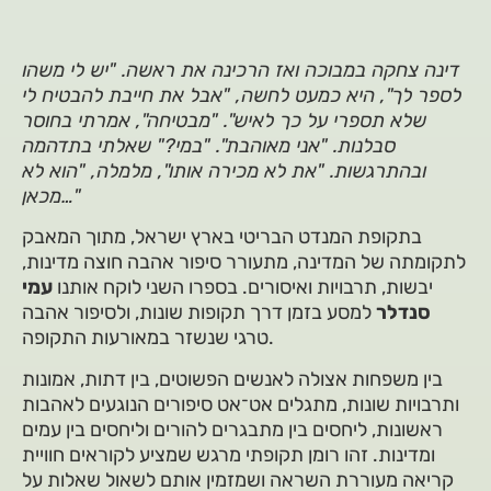
דינה צחקה במבוכה ואז הרכינה את ראשה. "יש לי משהו
לספר לך", היא כמעט לחשה, "אבל את חייבת להבטיח לי
שלא תספרי על כך לאיש". "מבטיחה", אמרתי בחוסר
סבלנות. "אני מאוהבת". "במי?" שאלתי בתדהמה
ובהתרגשות. "את לא מכירה אותו", מלמלה, "הוא לא
מכאן…"
בתקופת המנדט הבריטי בארץ ישראל, מתוך המאבק
לתקומתה של המדינה, מתעורר סיפור אהבה חוצה מדינות,
יבשות, תרבויות ואיסורים. בספרו השני לוקח אותנו
עמי
סנדלר
למסע בזמן דרך תקופות שונות, ולסיפור אהבה
טרגי שנשזר במאורעות התקופה.
בין משפחות אצולה לאנשים הפשוטים, בין דתות, אמונות
ותרבויות שונות, מתגלים אט־אט סיפורים הנוגעים לאהבות
ראשונות, ליחסים בין מתבגרים להורים וליחסים בין עמים
ומדינות. זהו רומן תקופתי מרגש שמציע לקוראים חוויית
קריאה מעוררת השראה ושמזמין אותם לשאול שאלות על